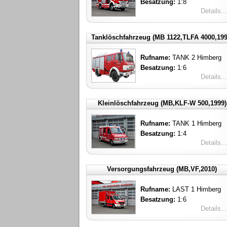
Besatzung:
1:8
Details...
Tanklöschfahrzeug (MB 1122,TLFA 4000,199
Rufname:
TANK 2 Himberg
Besatzung:
1:6
Details...
Kleinlöschfahrzeug (MB,KLF-W 500,1999)
Rufname:
TANK 1 Himberg
Besatzung:
1:4
Details...
Versorgungsfahrzeug (MB,VF,2010)
Rufname:
LAST 1 Himberg
Besatzung:
1:6
Details...