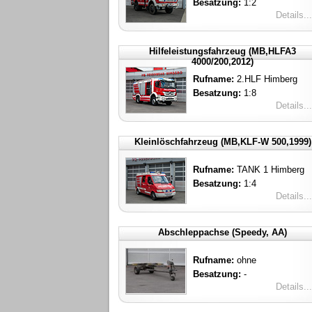
Besatzung:
1:2
Details...
Hilfeleistungsfahrzeug (MB,HLFA3
4000/200,2012)
Rufname:
2.HLF Himberg
Besatzung:
1:8
Details...
Kleinlöschfahrzeug (MB,KLF-W 500,1999)
Rufname:
TANK 1 Himberg
Besatzung:
1:4
Details...
Abschleppachse (Speedy, AA)
Rufname:
ohne
Besatzung:
-
Details...