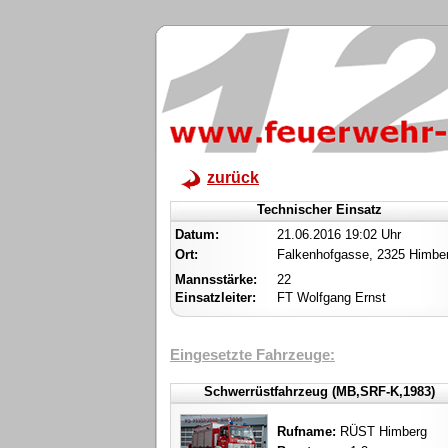
zurück
Technischer Einsatz
Datum:
21.06.2016 19:02 Uhr
Ort:
Falkenhofgasse, 2325 Himbe
Mannsstärke:
22
Einsatzleiter:
FT Wolfgang Ernst
Eingesetzte Fahrzeuge:
Schwerrüstfahrzeug (MB,SRF-K,1983)
Rufname:
RÜST Himberg