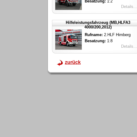
Besatzung:
1:2
Details...
Hilfeleistungsfahrzeug (MB,HLFA3
4000/200,2012)
Rufname:
2.HLF Himberg
Besatzung:
1:8
Details...
zurück