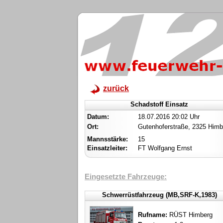
zurück
Schadstoff Einsatz
Datum:
18.07.2016 20:02 Uhr
Ort:
Gutenhoferstraße, 2325 Himb
Mannsstärke:
15
Einsatzleiter:
FT Wolfgang Ernst
Eingesetzte Fahrzeuge:
Schwerrüstfahrzeug (MB,SRF-K,1983)
Rufname:
RÜST Himberg