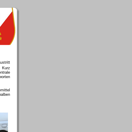
stritt
. Kurz
ntrale
orten
mittel
halben