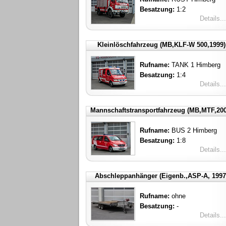
Besatzung:
1:2
Details...
Kleinlöschfahrzeug (MB,KLF-W 500,1999)
Rufname:
TANK 1 Himberg
Besatzung:
1:4
Details...
Mannschaftstransportfahrzeug (MB,MTF,200
Rufname:
BUS 2 Himberg
Besatzung:
1:8
Details...
Abschleppanhänger (Eigenb.,ASP-A, 1997
Rufname:
ohne
Besatzung:
-
Details...