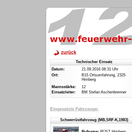
zurück
Technischer Einsatz
Datum:
21.09.2016 08:31 Uhr
Ort:
B15 Ortsumfahrung, 2325
Himberg
Mannsstärke:
12
Einsatzleiter:
BM Stefan Aschenbrenner
Eingesetzte Fahrzeuge:
Schwerrüstfahrzeug (MB,SRF-K,1983)
Rufname:
RÜST Himberg