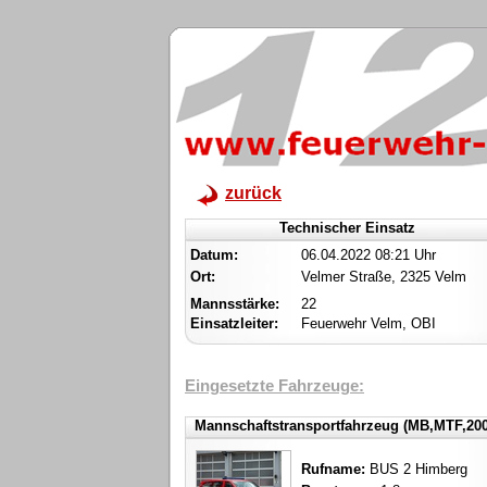
zurück
Technischer Einsatz
Datum:
06.04.2022 08:21 Uhr
Ort:
Velmer Straße, 2325 Velm
Mannsstärke:
22
Einsatzleiter:
Feuerwehr Velm, OBI
Eingesetzte Fahrzeuge:
Mannschaftstransportfahrzeug (MB,MTF,200
Rufname:
BUS 2 Himberg