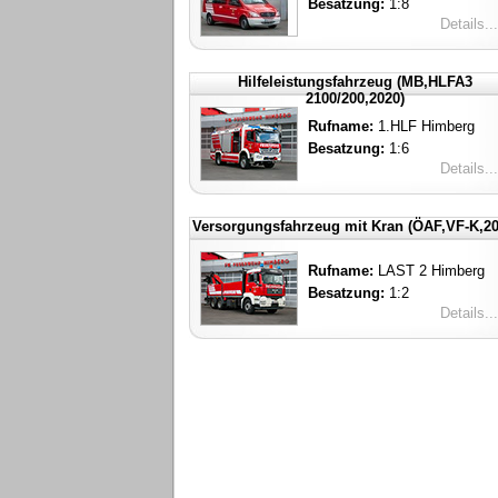
Besatzung:
1:8
Details...
Hilfeleistungsfahrzeug (MB,HLFA3
2100/200,2020)
Rufname:
1.HLF Himberg
Besatzung:
1:6
Details...
Versorgungsfahrzeug mit Kran (ÖAF,VF-K,20
Rufname:
LAST 2 Himberg
Besatzung:
1:2
Details...