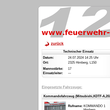
zurück
Technischer Einsatz
Datum:
24.07.2024 14:25 Uhr
Ort:
2325 Himberg, L150
Mannsstärke:
17
Einsatzleiter:
---
Eingesetzte Fahrzeuge:
Kommandofahrzeug (Mitsubishi,KDTF-A,20
Rufname:
KOMMANDO 1
Himberg