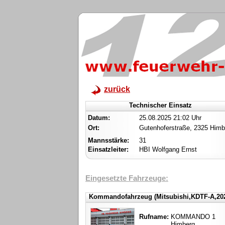
zurück
Technischer Einsatz
Datum:
25.08.2025 21:02 Uhr
Ort:
Gutenhoferstraße, 2325 Himb
Mannsstärke:
31
Einsatzleiter:
HBI Wolfgang Ernst
Eingesetzte Fahrzeuge:
Kommandofahrzeug (Mitsubishi,KDTF-A,20
Rufname:
KOMMANDO 1
Himberg