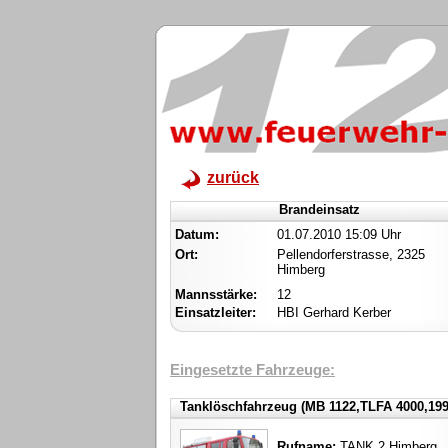
zurück
Brandeinsatz
Datum:
01.07.2010 15:09 Uhr
Ort:
Pellendorferstrasse, 2325
Himberg
Mannsstärke:
12
Einsatzleiter:
HBI Gerhard Kerber
Eingesetzte Fahrzeuge:
Tanklöschfahrzeug (MB 1122,TLFA 4000,199
Rufname:
TANK 2 Himberg