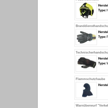
Herstel
Type:
Branddiensthandsch
Herstel
Type:
F
Technischerhandsch
Herstel
Type:
Flammschutzhaube
Herstel
Warnüberwurf "Verkeh