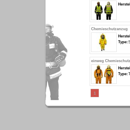
Herstel
Chemieschutzanzug
Herstel
Type:
einweg Chemieschut
Herstel
Type:
1
.