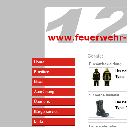
Geräte:
Home
Einsatzbekleidung
Herstel
Einsätze
Type:
F
News
Ausrüstung
Sicherheitsstiefel
Über uns
Herstel
Type:
P
Bürgerservice
Links
Feuerwehrhelm