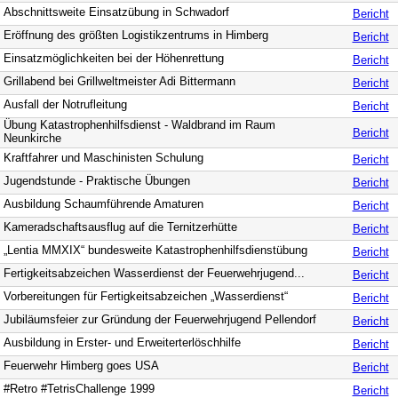
Abschnittsweite Einsatzübung in Schwadorf
Bericht
Eröffnung des größten Logistikzentrums in Himberg
Bericht
Einsatzmöglichkeiten bei der Höhenrettung
Bericht
Grillabend bei Grillweltmeister Adi Bittermann
Bericht
Ausfall der Notrufleitung
Bericht
Übung Katastrophenhilfsdienst - Waldbrand im Raum
Bericht
Neunkirche
Kraftfahrer und Maschinisten Schulung
Bericht
Jugendstunde - Praktische Übungen
Bericht
Ausbildung Schaumführende Amaturen
Bericht
Kameradschaftsausflug auf die Ternitzerhütte
Bericht
„Lentia MMXIX“ bundesweite Katastrophenhilfsdienstübung
Bericht
Fertigkeitsabzeichen Wasserdienst der Feuerwehrjugend...
Bericht
Vorbereitungen für Fertigkeitsabzeichen „Wasserdienst“
Bericht
Jubiläumsfeier zur Gründung der Feuerwehrjugend Pellendorf
Bericht
Ausbildung in Erster- und Erweiterterlöschhilfe
Bericht
Feuerwehr Himberg goes USA
Bericht
#Retro #TetrisChallenge 1999
Bericht