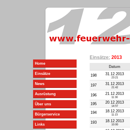
Einsätze:
2013
Home
Datum
Einsätze
31.12.2013
198
23:21
News
31.12.2013
197
21:42
21.12.2013
Ausrüstung
196
11:30
20.12.2013
195
Über uns
14:57
18.12.2013
194
Bürgerservice
11:15
18.12.2013
193
Links
10:00