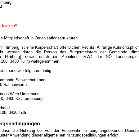
Himberg
34
 klicken!!
 Mitgliedschaft in Organisationsstrukturen:
hr Himberg ist eine Körperschaft öffentlichen Rechts. Allfällige Aufsichtspflic
sicht werden durch die Person des Bürgermeisters der Gemeinde Himb
25 Himberg) sowie durch die Abteilung IVW4 der NÖ Landesregier
e 106, 3430 Tulln) wahrgenommen.
sicht sind wie folgt zuständig:
ommando Schwechat-Land
20 Rachenwarth
mando Wien Umgebung
10, 3400 Klosterneuburg
rband
108, 3430 Tulln
ungsbedingungen
, dass die Nutzung der von der Feuerwehr Himberg angebotenen Dienst
h unter Anwendung dieser allgemeinen Nutzungsbedingungen erfolgt.