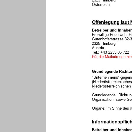
2325 Himberg
Österreich
Offenlegung laut 
Betreiber und Inhabe
Freiwillige Feuerwehr 
Gutenhoferstrasse 32-
2325 Himberg
Austria
Tel.: +43 2235 86 722
Für die Mailadresse hier
Grundlegende Richtu
"Unternehmens"-g
(Niederösterreichis
Niederösterreichische
Grundlegende Richtun
Organisation, sowie Ge
Organe: im Sinne des 
Informationspfli
Betreiber und Inhabe