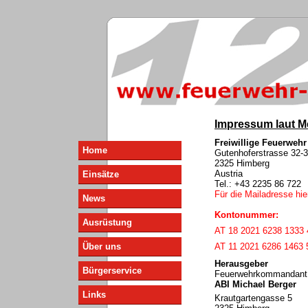
Impressum laut M
Freiwillige Feuerweh
Home
Gutenhoferstrasse 32-
2325 Himberg
Austria
Einsätze
Tel.: +43 2235 86 722
Für die Mailadresse hier
News
Kontonummer:
Ausrüstung
AT 18 2021 6238 1333
Über uns
AT 11 2021 6286 1463 
Herausgeber
Bürgerservice
Feuerwehrkommandant
ABI Michael Berger
Links
Krautgartengasse 5