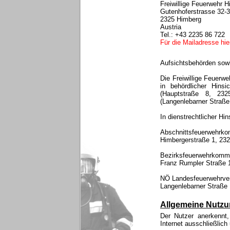
Freiwillige Feuerwehr 
Gutenhoferstrasse 32-
2325 Himberg
Austria
Tel.: +43 2235 86 722
Für die Mailadresse hier
Aufsichtsbehörden sowie
Die Freiwillige Feuerwe
in behördlicher Hin
(Hauptstraße 8, 23
(Langenlebarner Straß
In dienstrechtlicher Hin
Abschnittsfeuerwehrk
Himbergerstraße 1, 23
Bezirksfeuerwehrkom
Franz Rumpler Straße 
NÖ Landesfeuerwehrve
Langenlebarner Straße 
Allgemeine Nutz
Der Nutzer anerkennt
Internet ausschließlic