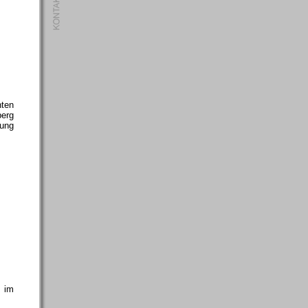
hten
erg
ung
e im