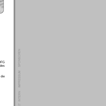
ÖFG
des
die