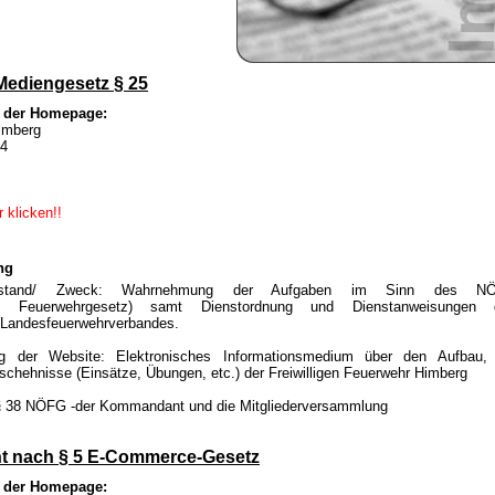
Mediengesetz § 25
r der Homepage:
Himberg
34
 klicken!!
ng
egenstand/ Zweck: Wahrnehmung der Aufgaben im Sinn des N
ches Feuerwehrgesetz) samt Dienstordnung und Dienstanweisungen 
n Landesfeuerwehrverbandes.
g der Website: Elektronisches Informationsmedium über den Aufbau, 
schehnisse (Einsätze, Übungen, etc.) der Freiwilligen Feuerwehr Himberg
§ 38 NÖFG -der Kommandant und die Mitgliederversammlung
cht nach § 5 E-Commerce-Gesetz
r der Homepage: