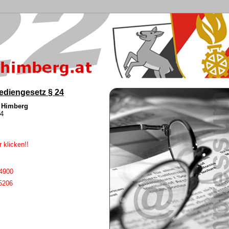
ediengesetz § 24
r Himberg
34
 klicken!!
 4900
5206