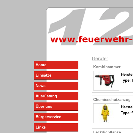
Geräte:
Home
Kombihammer
Herstel
Einsätze
Type:
News
Ausrüstung
Chemieschutzanzug
Über uns
Herstel
Type:
Bürgerservice
Links
Leckdichtlanze