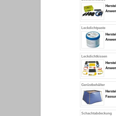
Herstel
Anwen
Leckdichtpaste
Herstel
Anwen
Leckdichtkissen
Herstel
Anwen
Gerüstbehälter
Herstel
Fassu
Schachtabdeckung