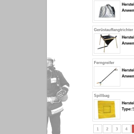
Herstel
Anwen
Gerüstauffangtrichter
Herstel
Anwen
Ferngreifer
Herstel
Anwen
Spillbag
Herstel
Type:
S
1
2
3
4